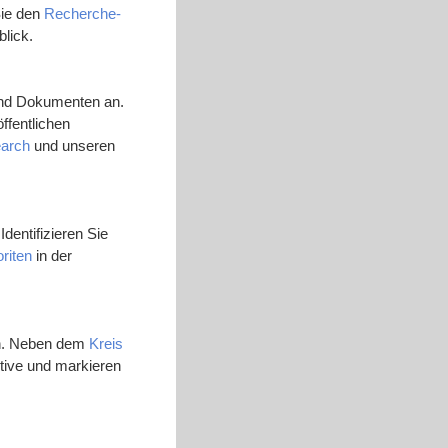
Sie den
Recherche-
lick.
 und Dokumenten an.
ffentlichen
earch
und unseren
dentifizieren Sie
riten
in der
en. Neben dem
Kreis
tive und markieren