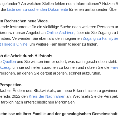
s gefunden? An welchen Stellen fehlen noch Informationen? Nutzen 
 die
Liste der zu suchenden Dokumente
für einen umfassenden Überb
ren Recherchen neue Wege.
sende Instrumente für ein vielfältige Suche nach weiteren Personen
isieren wir unser Angebot an
Online-Archiven
, über die Sie Zugang zu ö
t haben. Verwenden Sie ebenfalls den integrierten
Zugang zu FamilyS
t Heredis Online
, um weitere Familienmitglieder zu finden.
ch die Arbeit durch Hilfstools.
re
Quellen
und Sie wissen immer sofort, was darin geschrieben steht. I
rkzeug
, um sie schneller zuordnen zu können und nutzen Sie die
Favo
rsonen, an denen Sie derzeit arbeiten, schnell aufzurufen.
Perspektive.
infaches Ändern des Blickwinkels, um neue Erkenntnisse zu gewinn
Heredis 2022 den
Kreis der Nachfahren
an. Wechseln Sie die Perspek
arblich nach unterschiedlichen Merkmalen.
Ergebnisse mit Ihrer Familie und der genealogischen Gemeinschaft