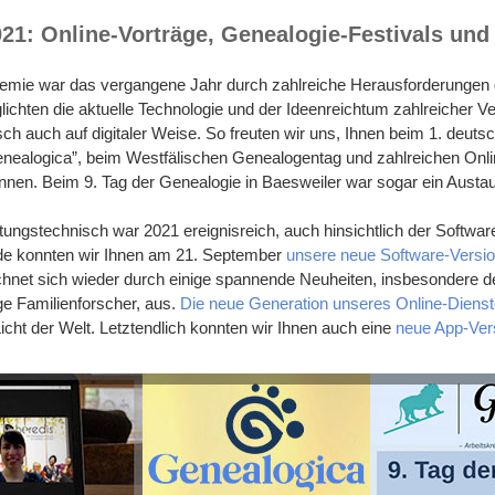
021: Online-Vorträge, Genealogie-Festivals und
emie war das vergangene Jahr durch zahlreiche Herausforderungen
ichten die aktuelle Technologie und der Ideenreichtum zahlreicher Ve
h auch auf digitaler Weise. So freuten wir uns, Ihnen beim 1. deutsc
enealogica”, beim Westfälischen Genealogentag und zahlreichen Onli
nen. Beim 9. Tag der Genealogie in Baesweiler war sogar ein Austau
ltungstechnisch war 2021 ereignisreich, auch hinsichtlich der Softwar
eude konnten wir Ihnen am 21. September
unsere neue Software-Versi
ichnet sich wieder durch einige spannende Neuheiten, insbesondere 
ge Familienforscher, aus.
Die neue Generation unseres Online-Dienst
Licht der Welt. Letztendlich konnten wir Ihnen auch eine
neue App-Ver