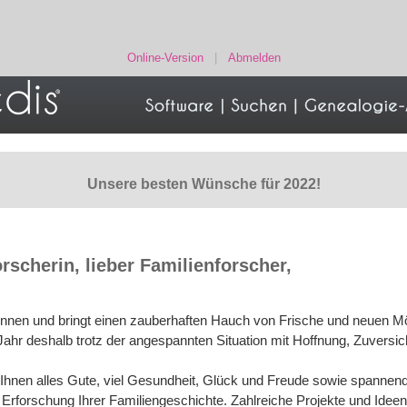
ie besten Wünsche für 2022 sowie Tipps und Tricks für Ihre Familienforschun
Online-Version
|
Abmelden
Unsere besten Wünsche für 2022!
rscherin, lieber Familienforscher,
nnen und bringt einen zauberhaften Hauch von Frische und neuen Mög
ahr deshalb trotz der angespannten Situation mit Hoffnung, Zuversi
Ihnen alles Gute, viel Gesundheit, Glück und Freude sowie spannen
Erforschung Ihrer Familiengeschichte. Zahlreiche Projekte und Ideen