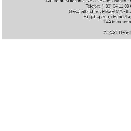
Atrium du Millénaire - 78 allée John Napi
Telefon: (+33) 04 11 93 
Geschäftsführer: Mikaël MARI
Eingetragen im Handelsre
TVA intracom
© 2021 Heredi